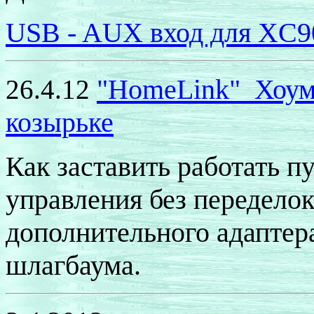
USB - AUX
вход для
XC9
"
HomeLink
"
Хоум
26.4.12
козырьке
Как заставить работать п
управления без переделок
дополнительного адаптера
шлагбаума.