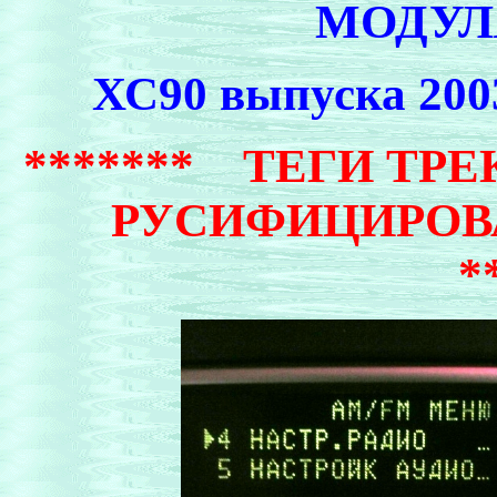
МОДУ
ХС90 выпуска 2003
******* ТЕГИ ТР
РУСИФИЦИРО
*