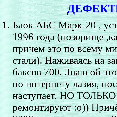
ДЕФЕКТ
Блок АБС Марк-20
, ус
1996 года
(позорище ,к
причем это по всему мир
стали)
.
Наживаясь на за
баксов 700. Знаю об это
по интернету лазия
,
пос
наступает. НО ТОЛЬКО
ремонтируют :о))
Причё